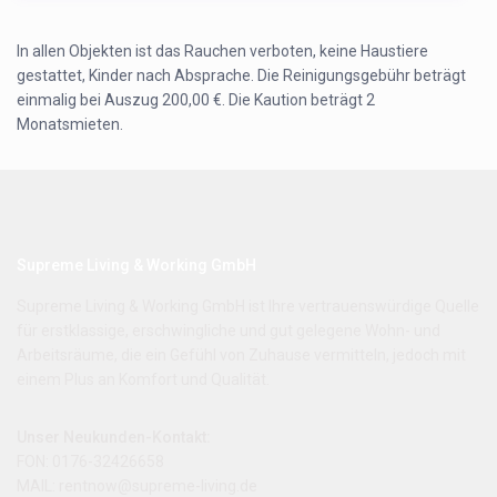
In allen Objekten ist das Rauchen verboten, keine Haustiere
gestattet, Kinder nach Absprache. Die Reinigungsgebühr beträgt
einmalig bei Auszug 200,00 €. Die Kaution beträgt 2
Monatsmieten.
Supreme Living & Working GmbH
Supreme Living & Working GmbH ist Ihre vertrauenswürdige Quelle
für erstklassige, erschwingliche und gut gelegene Wohn- und
Arbeitsräume, die ein Gefühl von Zuhause vermitteln, jedoch mit
einem Plus an Komfort und Qualität.
Unser Neukunden-Kontakt:
FON: 0176-32426658
MAIL: rentnow@supreme-living.de