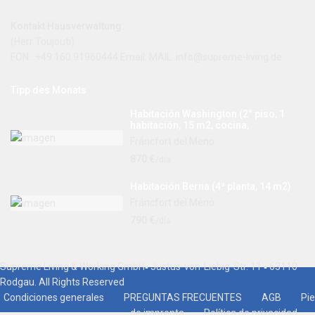
Kontakt Hausverwaltung:
(Herr Toujouti)
FON.: +49 160 91960444 Email: MAIL:
info@supreme-living.de
Tipp des Monats
Habitación Washington (2° piso, 1
habitación, 15 m2, cocina,
Fráncfort del Meno
870 €
/día
Habitación Berna (4ª planta, 14 m2)
Fráncfort del Meno
790 €
/día
Supreme Living & Working GmbH▪ Justus-von-Liebig-Str. 11 ▪ 63110
Rodgau. All Rights Reserved
Condiciones generales
PREGUNTAS FRECUENTES
AGB
Pie
de imprenta
Política de privacidad