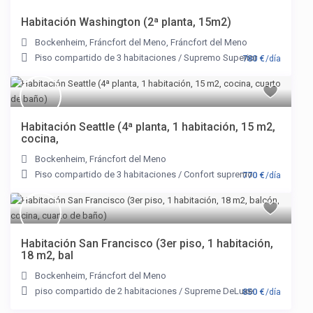
Habitación Washington (2ª planta, 15m2)
Bockenheim
,
Fráncfort del Meno
,
Fráncfort del Meno
Piso compartido de 3 habitaciones
/
Supremo Superior
780 €
/día
Habitación Seattle (4ª planta, 1 habitación, 15 m2,
cocina,
Bockenheim
,
Fráncfort del Meno
Piso compartido de 3 habitaciones
/
Confort supremo
770 €
/día
Habitación San Francisco (3er piso, 1 habitación,
18 m2, bal
Bockenheim
,
Fráncfort del Meno
piso compartido de 2 habitaciones
/
Supreme DeLuxe
850 €
/día