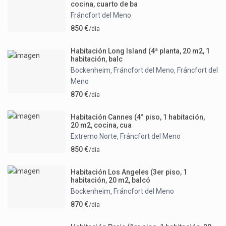
cocina, cuarto de ba
Fráncfort del Meno
850 €
/día
Habitación Long Island (4ª planta, 20 m2, 1
habitación, balc
Bockenheim
Fráncfort del Meno
Fráncfort del
,
,
Meno
870 €
/día
Habitación Cannes (4° piso, 1 habitación,
20 m2, cocina, cua
Extremo Norte
Fráncfort del Meno
,
850 €
/día
Habitación Los Angeles (3er piso, 1
habitación, 20 m2, balcó
Bockenheim
Fráncfort del Meno
,
870 €
/día