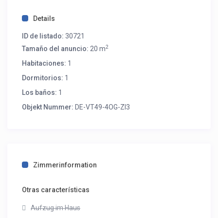
Details
ID de listado:
30721
2
Tamaño del anuncio:
20 m
Habitaciones:
1
Dormitorios:
1
Los baños:
1
Objekt Nummer:
DE-VT49-4OG-ZI3
Zimmerinformation
Otras características
Aufzug im Haus