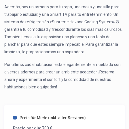
Además, hay un armario para tu ropa, una mesa y una silla para
trabajar o estudiar, y una Smart TV para tu entretenimiento. Un
sistema de refrigeración «Supreme Havana Cooling System» ®
garantiza tu comodidad y frescor durante los días más calurosos.
También tienes a tu disposición una plancha y una tabla de
planchar para que estés siempre impecable. Para garantizar la
limpieza, te proporcionamos una aspiradora.
Por último, cada habitación está elegantemente amueblada con
diversos adornos para crear un ambiente acogedor. ¡Reserva
ahora y experimenta el confort y la comodidad de nuestras
habitaciones bien equipadas!
Preis für Miete (inkl. aller Services)
Precio por dia:
780 €