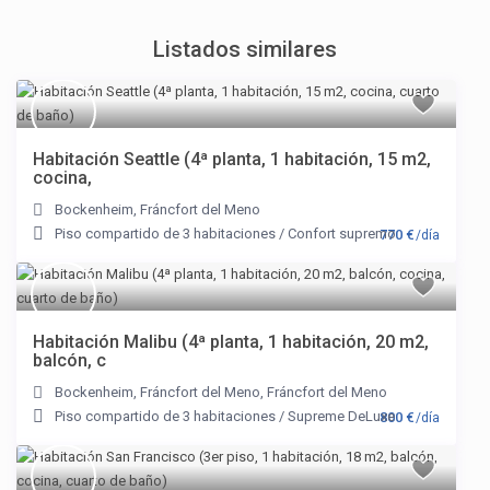
Listados similares
Habitación Seattle (4ª planta, 1 habitación, 15 m2,
cocina,
Bockenheim
,
Fráncfort del Meno
Piso compartido de 3 habitaciones
/
Confort supremo
770 €
/día
Habitación Malibu (4ª planta, 1 habitación, 20 m2,
balcón, c
Bockenheim
,
Fráncfort del Meno
,
Fráncfort del Meno
Piso compartido de 3 habitaciones
/
Supreme DeLuxe
800 €
/día