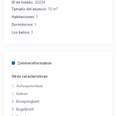
ID de listado:
33224
2
Tamaño del anuncio:
15 m
Habitaciones:
1
Dormitorios:
1
Los baños:
1
Zimmerinformation
Otras características
Aufzug im Haus
Balkon
Boxspringbett
Bügelbrett