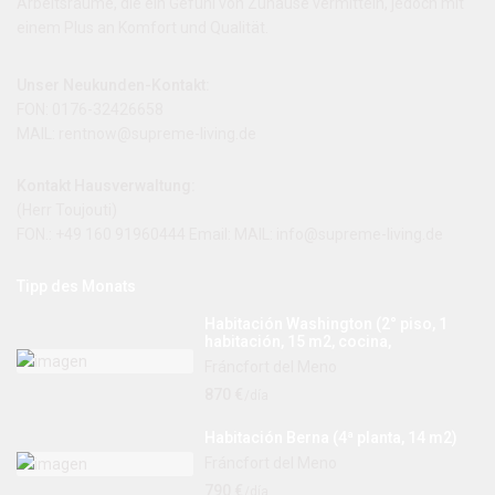
Arbeitsräume, die ein Gefühl von Zuhause vermitteln, jedoch mit
einem Plus an Komfort und Qualität.
Unser Neukunden-Kontakt:
FON: 0176-32426658
MAIL: rentnow@supreme-living.de
Kontakt Hausverwaltung:
(Herr Toujouti)
FON.: +49 160 91960444 Email: MAIL:
info@supreme-living.de
Tipp des Monats
Habitación Washington (2° piso, 1
habitación, 15 m2, cocina,
Fráncfort del Meno
870 €
/día
Habitación Berna (4ª planta, 14 m2)
Fráncfort del Meno
790 €
/día