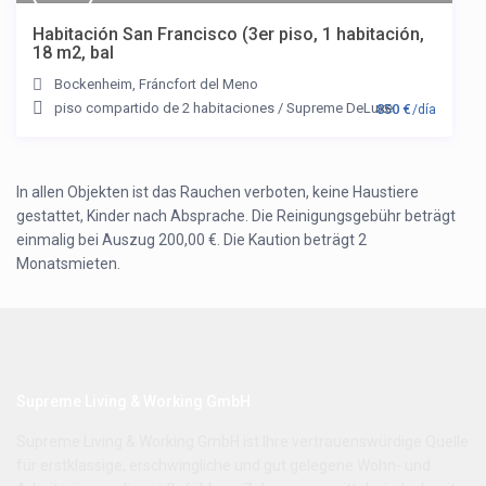
Habitación San Francisco (3er piso, 1 habitación,
18 m2, bal
Bockenheim
,
Fráncfort del Meno
piso compartido de 2 habitaciones
/
Supreme DeLuxe
850 €
/día
In allen Objekten ist das Rauchen verboten, keine Haustiere
gestattet, Kinder nach Absprache. Die Reinigungsgebühr beträgt
einmalig bei Auszug 200,00 €. Die Kaution beträgt 2
Monatsmieten.
Supreme Living & Working GmbH
Supreme Living & Working GmbH ist Ihre vertrauenswürdige Quelle
für erstklassige, erschwingliche und gut gelegene Wohn- und