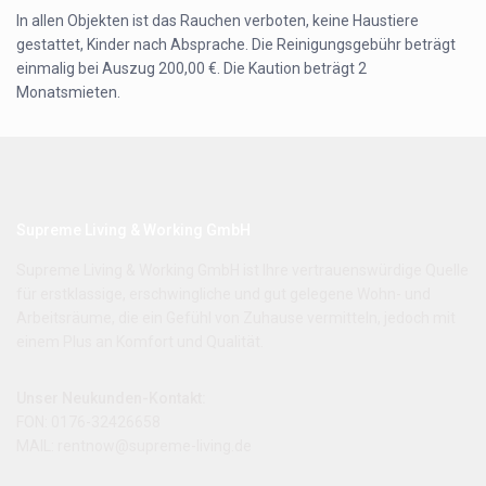
In allen Objekten ist das Rauchen verboten, keine Haustiere
gestattet, Kinder nach Absprache. Die Reinigungsgebühr beträgt
einmalig bei Auszug 200,00 €. Die Kaution beträgt 2
Monatsmieten.
Supreme Living & Working GmbH
Supreme Living & Working GmbH ist Ihre vertrauenswürdige Quelle
für erstklassige, erschwingliche und gut gelegene Wohn- und
Arbeitsräume, die ein Gefühl von Zuhause vermitteln, jedoch mit
einem Plus an Komfort und Qualität.
Unser Neukunden-Kontakt:
FON: 0176-32426658
MAIL: rentnow@supreme-living.de