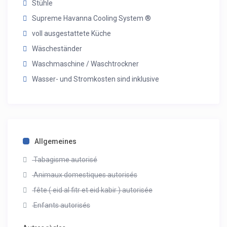
Stühle
Supreme Havanna Cooling System ®
voll ausgestattete Küche
Wäscheständer
Waschmaschine / Waschtrockner
Wasser- und Stromkosten sind inklusive
Allgemeines
Tabagisme autorisé
Animaux domestiques autorisés
fête ( eid al fitr et eid kabir ) autorisée
Enfants autorisés