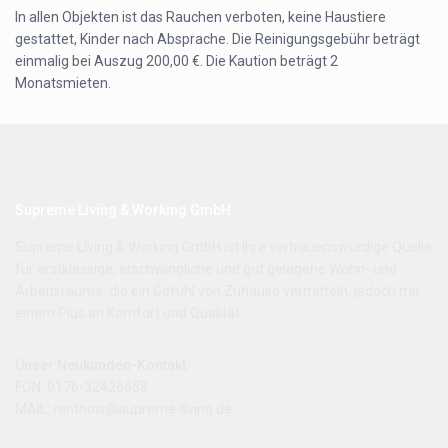
In allen Objekten ist das Rauchen verboten, keine Haustiere
gestattet, Kinder nach Absprache. Die Reinigungsgebühr beträgt
einmalig bei Auszug 200,00 €. Die Kaution beträgt 2
Monatsmieten.
Supreme Living & Working GmbH
Supreme Living & Working GmbH ist Ihre vertrauenswürdige Quelle
für erstklassige, erschwingliche und gut gelegene Wohn- und
Arbeitsräume, die ein Gefühl von Zuhause vermitteln, jedoch mit
einem Plus an Komfort und Qualität.
Unser Neukunden-Kontakt:
FON: 0176-32426658
MAIL: rentnow@supreme-living.de