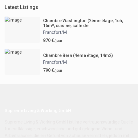
Latest Listings
Chambre Washington (2ème étage, 1ch,
15m², cuisine, salle de
Francfort/M
870 €
/jour
Chambre Bern (4ème étage, 14m2)
Francfort/M
790 €
/jour
Supreme Living & Working GmbH
Supreme Living & Working GmbH ist Ihre vertrauenswürdige Quelle
für erstklassige, erschwingliche und gut gelegene Wohn- und
Arbeitsräume, die ein Gefühl von Zuhause vermitteln, jedoch mit