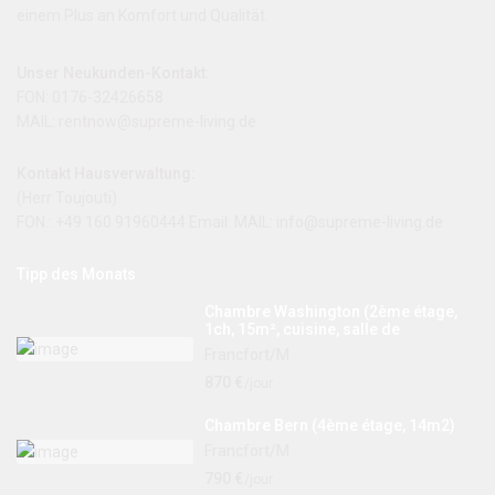
einem Plus an Komfort und Qualität.
Unser Neukunden-Kontakt:
FON: 0176-32426658
MAIL: rentnow@supreme-living.de
Kontakt Hausverwaltung:
(Herr Toujouti)
FON.: +49 160 91960444 Email: MAIL:
info@supreme-living.de
Tipp des Monats
Chambre Washington (2ème étage,
1ch, 15m², cuisine, salle de
Francfort/M
870 €
/jour
Chambre Bern (4ème étage, 14m2)
Francfort/M
790 €
/jour