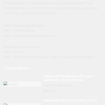
für erstklassige, erschwingliche und gut gelegene Wohn- und
Arbeitsräume, die ein Gefühl von Zuhause vermitteln, jedoch mit
einem Plus an Komfort und Qualität.
Unser Neukunden-Kontakt:
FON: 0176-32426658
MAIL: rentnow@supreme-living.de
Kontakt Hausverwaltung:
(Herr Toujouti)
FON.: +49 160 91960444 Email: MAIL:
info@supreme-living.de
Tipp des Monats
Habitación Washington (2° piso, 1
habitación, 15 m2, cocina,
Fráncfort del Meno
870 €
/día
Habitación Berna (4ª planta, 14 m2)