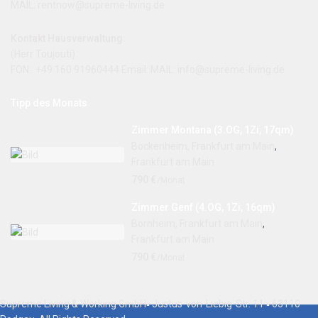
MAIL: rentnow@supreme-living.de
Kontakt Hausverwaltung:
(Herr Toujouti)
FON.: +49 160 91960444 Email: MAIL:
info@supreme-living.de
Tipp des Monats
Zimmer Montana (3.OG, 1Zi, 17qm)
Bockenheim, Frankfurt am Main
,
Frankfurt am Main
790 €
/Monat
Zimmer Genf (4.OG, 1Zi, 16qm)
Bornheim, Frankfurt am Main
,
Frankfurt am Main
790 €
/Monat
Supreme Living & Working GmbH▪ Justus-von-Liebig-Str. 11 ▪ 63110