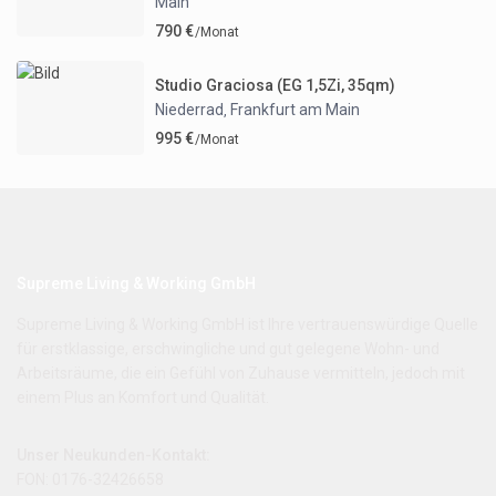
Main
790 €
/Monat
Studio Graciosa (EG 1,5Zi, 35qm)
Niederrad
Frankfurt am Main
,
995 €
/Monat
Supreme Living & Working GmbH
Supreme Living & Working GmbH ist Ihre vertrauenswürdige Quelle
für erstklassige, erschwingliche und gut gelegene Wohn- und
Arbeitsräume, die ein Gefühl von Zuhause vermitteln, jedoch mit
einem Plus an Komfort und Qualität.
Unser Neukunden-Kontakt:
FON: 0176-32426658