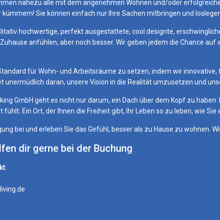
ehmen nahezu alle mit dem angenehmen Wohnen und/oder erfolgreichen
r kümmern! Sie können einfach nur Ihre Sachen mitbringen und loslegen
alitativ hochwertige, perfekt ausgestattete, cool designte, erschwingl
in Zuhause anfühlen, aber noch besser. Wir geben jedem die Chance au
Standard für Wohn- und Arbeitsräume zu setzen, indem wir innovative, 
t unermüdlich daran, unsere Vision in die Realität umzusetzen und unse
king GmbH geht es nicht nur darum, ein Dach über dem Kopf zu haben.
 fühlt. Ein Ort, der Ihnen die Freiheit gibt, Ihr Leben so zu leben, wie Si
ung bei und erleben Sie das Gefühl, besser als zu Hause zu wohnen. 
elfen dir gerne bei der Buchung
t:
iving.de
: