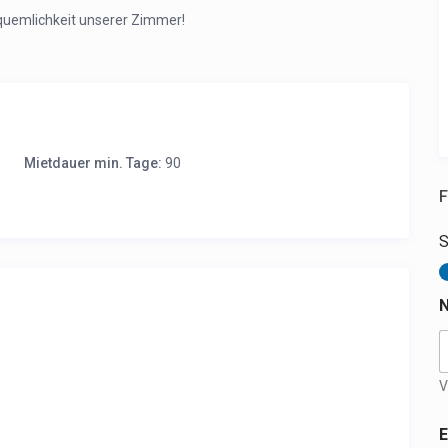
equemlichkeit unserer Zimmer!
Mietdauer min. Tage:
90
F
N
V
E