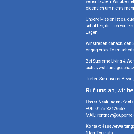
vereinfachen: Wir übern
eigentlich um nichts meh
Unsere Mission ist es, qu
schaffen, die sich wie e
Lagen.
Wir streben danach, den 
engagiertes Team arbeite
Bei Supreme Living & Wor
sicher, wohl und geschätzt
Treten Sie unserer Beweg
Ruf uns an, wir h
Unser Neukunden-Kontak
FON: 0176-32426658
MAIL: rentnow@supeme-l
Kontakt Hausverwaltung
(Herr Toujouti)