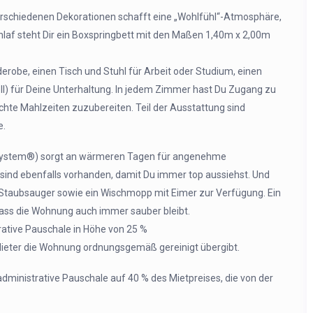
verschiedenen Dekorationen schafft eine „Wohlfühl“-Atmosphäre,
hlaf steht Dir ein Boxspringbett mit den Maßen 1,40m x 2,00m
erobe, einen Tisch und Stuhl für Arbeit oder Studium, einen
ll) für Deine Unterhaltung. In jedem Zimmer hast Du Zugang zu
hte Mahlzeiten zuzubereiten. Teil der Ausstattung sind
e.
ystem®) sorgt an wärmeren Tagen für angenehme
sind ebenfalls vorhanden, damit Du immer top aussiehst. Und
en Staubsauger sowie ein Wischmopp mit Eimer zur Verfügung. Ein
ass die Wohnung auch immer sauber bleibt.
rative Pauschale in Höhe von 25 %
Mieter die Wohnung ordnungsgemäß gereinigt übergibt.
 administrative Pauschale auf 40 % des Mietpreises, die von der