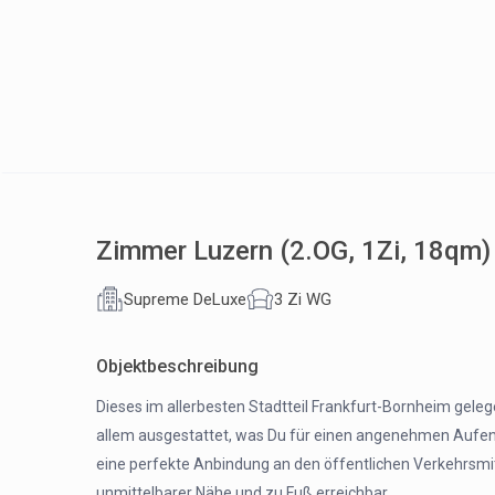
Zimmer Luzern (2.OG, 1Zi, 18qm)
Supreme DeLuxe
3 Zi WG
Objektbeschreibung
Dieses im allerbesten Stadtteil Frankfurt-Bornheim geleg
allem ausgestattet, was Du für einen angenehmen Aufentha
eine perfekte Anbindung an den öffentlichen Verkehrsmitt
unmittelbarer Nähe und zu Fuß erreichbar.