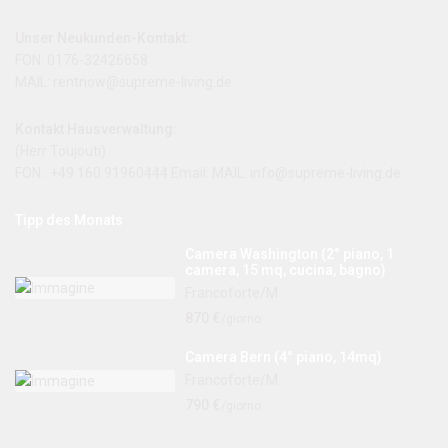
Unser Neukunden-Kontakt:
FON: 0176-32426658
MAIL: rentnow@supreme-living.de
Kontakt Hausverwaltung:
(Herr Toujouti)
FON.: +49 160 91960444 Email: MAIL:
info@supreme-living.de
Tipp des Monats
Camera Washington (2° piano, 1
camera, 15 mq, cucina, bagno)
Francoforte/M
870 €
/giorno
Camera Bern (4° piano, 14mq)
Francoforte/M
790 €
/giorno