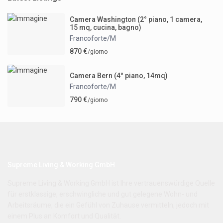
Camera Washington (2° piano, 1 camera,
15 mq, cucina, bagno)
Francoforte/M
870 €
/giorno
Camera Bern (4° piano, 14mq)
Francoforte/M
790 €
/giorno
Supreme Living & Working GmbH
Supreme Living & Working GmbH ist Ihre vertrauenswürdige Quelle
für erstklassige, erschwingliche und gut gelegene Wohn- und
Arbeitsräume, die ein Gefühl von Zuhause vermitteln, jedoch mit
einem Plus an Komfort und Qualität.