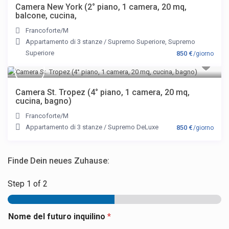
Camera New York (2° piano, 1 camera, 20 mq,
balcone, cucina,
Francoforte/M
Appartamento di 3 stanze
/
Supremo Superiore
,
Supremo
Superiore
850 €
/giorno
Camera St. Tropez (4° piano, 1 camera, 20 mq,
cucina, bagno)
Francoforte/M
Appartamento di 3 stanze
/
Supremo DeLuxe
850 €
/giorno
Finde Dein neues Zuhause:
Step
1
of 2
Nome del futuro inquilino
*