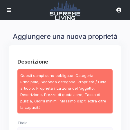
Aggiungere una nuova proprietà
Descrizione
Questi campi sono obbligatori:Categoria
Principale, Seconda categoria, Proprietà / Città
articolo, Proprietà / La zona dell'oggetto,
Descrizione, Prezzo di quotazione, Tassa di
pulizia, Giorni minimi, Massimo ospiti extra oltre
la capacità
Titolo