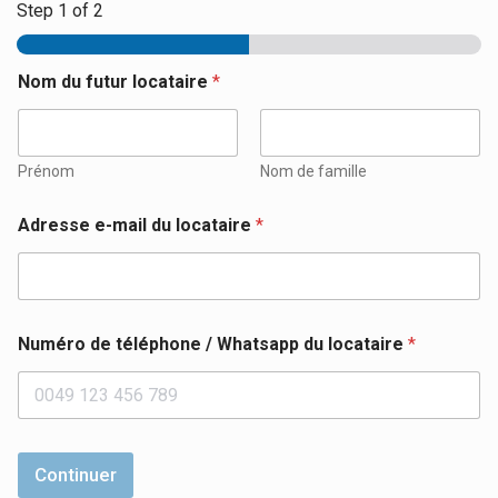
Step
1
of 2
e
Nom du futur locataire
*
-
m
a
i
l
Prénom
Nom de famille
3
:
Adresse e-mail du locataire
*
Numéro de téléphone / Whatsapp du locataire
*
Continuer