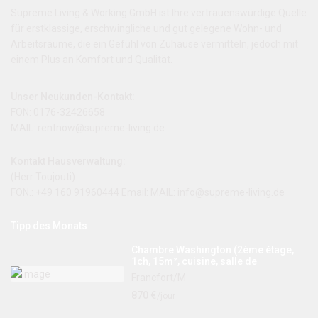
Supreme Living & Working GmbH ist Ihre vertrauenswürdige Quelle
für erstklassige, erschwingliche und gut gelegene Wohn- und
Arbeitsräume, die ein Gefühl von Zuhause vermitteln, jedoch mit
einem Plus an Komfort und Qualität.
Unser Neukunden-Kontakt:
FON: 0176-32426658
MAIL: rentnow@supreme-living.de
Kontakt Hausverwaltung:
(Herr Toujouti)
FON.: +49 160 91960444 Email: MAIL:
info@supreme-living.de
Tipp des Monats
Chambre Washington (2ème étage,
1ch, 15m², cuisine, salle de
Francfort/M
870 €
/jour