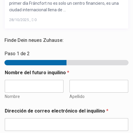
primer día Fráncfort no es solo un centro financiero, es una
ciudad internacional llena de ...
28/10/2025
,
0
Finde Dein neues Zuhause:
Paso
1
de 2
d
Nombre del futuro inquilino
*
e
3
d
e
Nombre
Apellido
Dirección de correo electrónico del inquilino
*