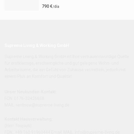
790 €
/día
Supreme Living & Working GmbH
Supreme Living & Working GmbH ist Ihre vertrauenswürdige Quelle
für erstklassige, erschwingliche und gut gelegene Wohn- und
Arbeitsräume, die ein Gefühl von Zuhause vermitteln, jedoch mit
einem Plus an Komfort und Qualität.
Unser Neukunden-Kontakt:
FON: 0176-32426658
MAIL: rentnow@supreme-living.de
Kontakt Hausverwaltung:
(Herr Toujouti)
FON.: +49 160 91960444 Email: MAIL:
info@supreme-living.de